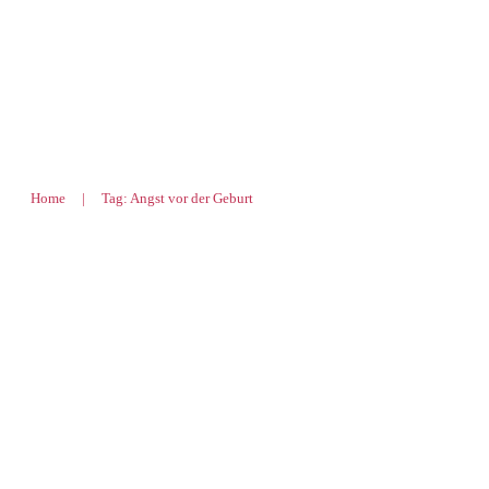
Home
|
Tag: Angst vor der Geburt
Sofort fertig machen für den OP – Me
Geburt nach 3 Kaiserschnitten